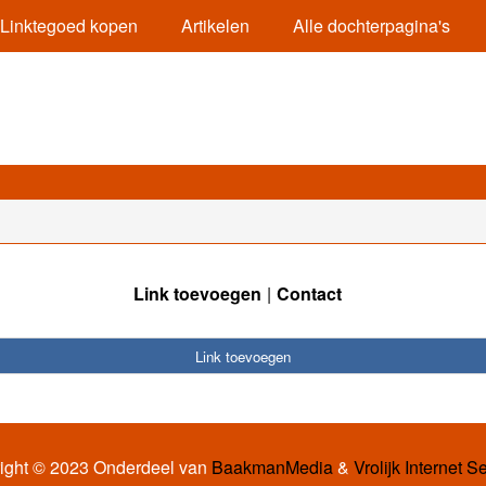
Linktegoed kopen
Artikelen
Alle dochterpagina's
Link toevoegen
Contact
Link toevoegen
ight © 2023 Onderdeel van
BaakmanMedia
&
Vrolijk Internet S